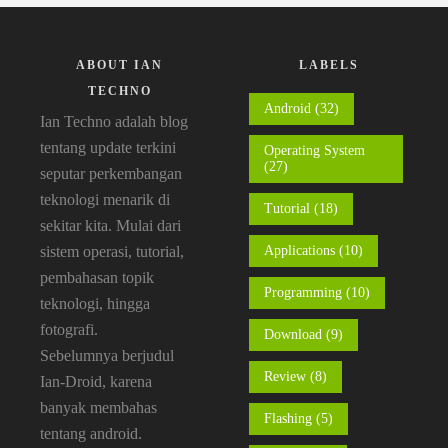
ABOUT IAN
LABELS
TECHNO
Android
(32)
Ian Techno adalah blog
tentang update terkini
Operating System
(27)
seputar perkembangan
teknologi menarik di
Tutorial
(18)
sekitar kita. Mulai dari
sistem operasi, tutorial,
Applications
(10)
pembahasan topik
Programming
(10)
teknologi, hingga
fotografi.
Download
(9)
Sebelumnya berjudul
Review
(8)
Ian-Droid, karena
banyak membahas
Flashing
(5)
tentang android.