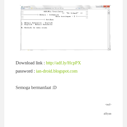
Download link :
http://adf.ly/HcpPX
password :
ian-droid.blogspot.com
Semoga bermanfaat :D
<eof>
alfiyan