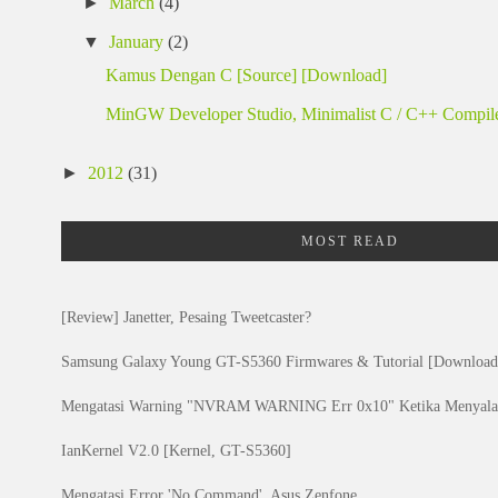
►
March
(4)
▼
January
(2)
Kamus Dengan C [Source] [Download]
MinGW Developer Studio, Minimalist C / C++ Compile
►
2012
(31)
MOST READ
[Review] Janetter, Pesaing Tweetcaster?
Samsung Galaxy Young GT-S5360 Firmwares & Tutorial [Download]
Mengatasi Warning "NVRAM WARNING Err 0x10" Ketika Menyala
IanKernel V2.0 [Kernel, GT-S5360]
Mengatasi Error 'No Command', Asus Zenfone