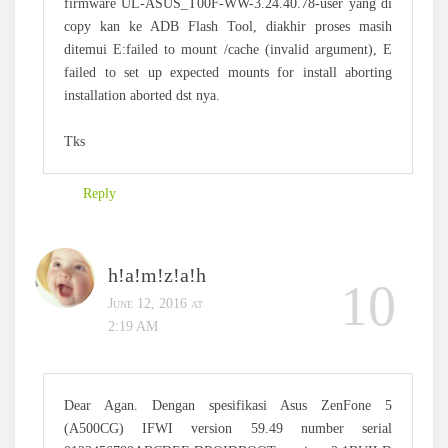
firmware UL-ASUS_T00F-WW-3.24.40.78-user yang di
copy kan ke ADB Flash Tool, diakhir proses masih
ditemui E:failed to mount /cache (invalid argument), E
failed to set up expected mounts for install aborting
installation aborted dst nya.
Tks
Reply
h!a!m!z!a!h
June 12, 2016 at
2:19 AM
Dear Agan. Dengan spesifikasi Asus ZenFone 5
(A500CG) IFWI version 59.49 number serial