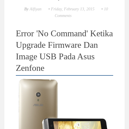
By
Alfiyan
•
Friday, February 13, 2015
•
10
Comments
Error 'No Command' Ketika
Upgrade Firmware Dan
Image USB Pada Asus
Zenfone