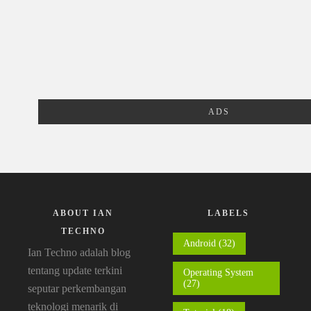
ADS
ABOUT IAN
LABELS
TECHNO
Android
(32)
Ian Techno adalah blog
tentang update terkini
Operating System
(27)
seputar perkembangan
teknologi menarik di