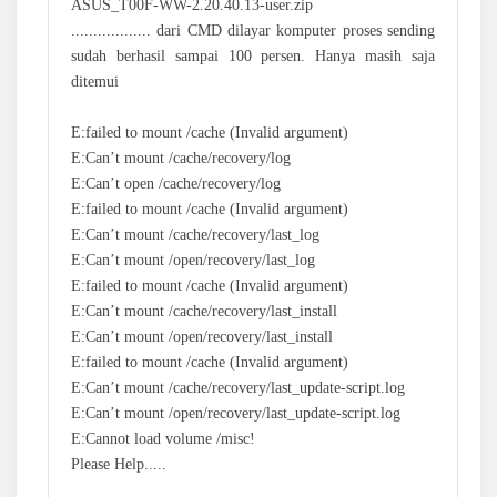
ASUS_T00F-WW-2.20.40.13-user.zip
.................. dari CMD dilayar komputer proses sending
sudah berhasil sampai 100 persen. Hanya masih saja
ditemui
E:failed to mount /cache (Invalid argument)
E:Can’t mount /cache/recovery/log
E:Can’t open /cache/recovery/log
E:failed to mount /cache (Invalid argument)
E:Can’t mount /cache/recovery/last_log
E:Can’t mount /open/recovery/last_log
E:failed to mount /cache (Invalid argument)
E:Can’t mount /cache/recovery/last_install
E:Can’t mount /open/recovery/last_install
E:failed to mount /cache (Invalid argument)
E:Can’t mount /cache/recovery/last_update-script.log
E:Can’t mount /open/recovery/last_update-script.log
E:Cannot load volume /misc!
Please Help.....