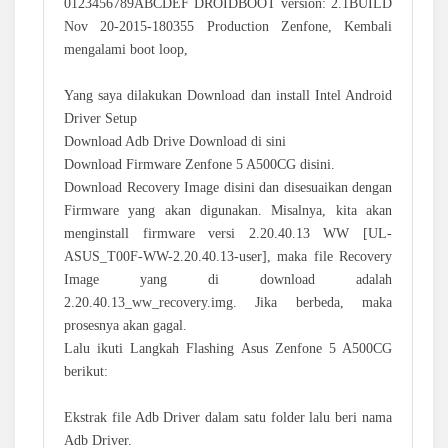
0123456789ABCDEF DROIDBOOT version: 2.1BUILD
Nov 20-2015-180355 Production Zenfone, Kembali
mengalami boot loop,
Yang saya dilakukan Download dan install Intel Android
Driver Setup
Download Adb Drive Download di sini
Download Firmware Zenfone 5 A500CG disini.
Download Recovery Image disini dan disesuaikan dengan
Firmware yang akan digunakan. Misalnya, kita akan
menginstall firmware versi 2.20.40.13 WW [UL-
ASUS_T00F-WW-2.20.40.13-user], maka file Recovery
Image yang di download adalah
2.20.40.13_ww_recovery.img. Jika berbeda, maka
prosesnya akan gagal.
Lalu ikuti Langkah Flashing Asus Zenfone 5 A500CG
berikut:
Ekstrak file Adb Driver dalam satu folder lalu beri nama
Adb Driver.