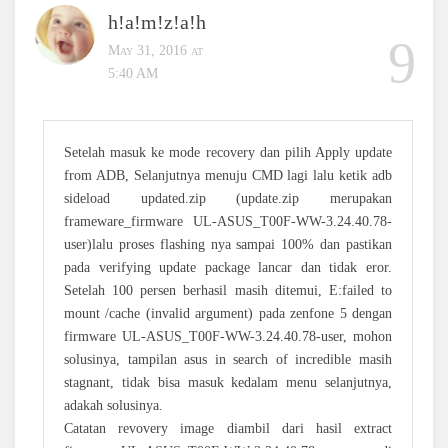
h!a!m!z!a!h
May 31, 2016 at
5:40 AM
Setelah masuk ke mode recovery dan pilih Apply update
from ADB, Selanjutnya menuju CMD lagi lalu ketik adb
sideload updated.zip (update.zip merupakan
frameware_firmware UL-ASUS_T00F-WW-3.24.40.78-
user)lalu proses flashing nya sampai 100% dan pastikan
pada verifying update package lancar dan tidak eror.
Setelah 100 persen berhasil masih ditemui, E:failed to
mount /cache (invalid argument) pada zenfone 5 dengan
firmware UL-ASUS_T00F-WW-3.24.40.78-user, mohon
solusinya, tampilan asus in search of incredible masih
stagnant, tidak bisa masuk kedalam menu selanjutnya,
adakah solusinya.
Catatan revovery image diambil dari hasil extract