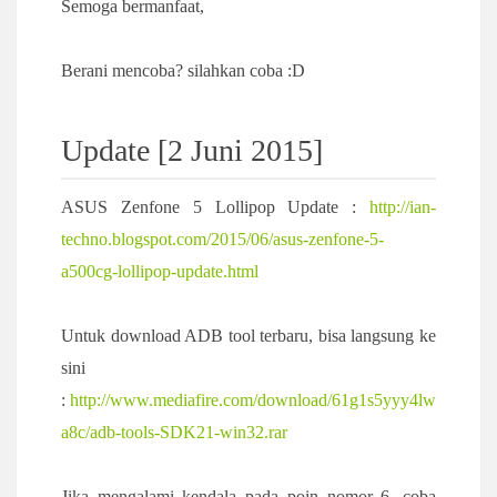
Semoga bermanfaat,
Berani mencoba? silahkan coba :D
Update [2 Juni 2015]
ASUS Zenfone 5 Lollipop Update :
http://ian-
techno.blogspot.com/2015/06/asus-zenfone-5-
a500cg-lollipop-update.html
Untuk download ADB tool terbaru, bisa langsung ke
sini
:
http://www.mediafire.com/download/61g1s5yyy4lw
a8c/adb-tools-SDK21-win32.rar
Jika mengalami kendala pada poin nomor 6, coba