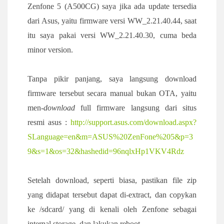
Zenfone 5 (A500CG) saya jika ada update tersedia
dari Asus, yaitu firmware versi WW_2.21.40.44, saat
itu saya pakai versi WW_2.21.40.30, cuma beda
minor version.
Tanpa pikir panjang, saya langsung download
firmware tersebut secara manual bukan OTA, yaitu
men-
download
full firmware langsung dari situs
resmi asus :
http://support.asus.com/download.aspx?
SLanguage=en&m=ASUS%20ZenFone%205&p=3
9&s=1&os=32&hashedid=96nqlxHp1VKV4Rdz
Setelah download, seperti biasa, pastikan file zip
yang didapat tersebut dapat di-extract, dan copykan
ke /sdcard/ yang di kenali oleh Zenfone sebagai
internal storage. dan lakukan reboot.